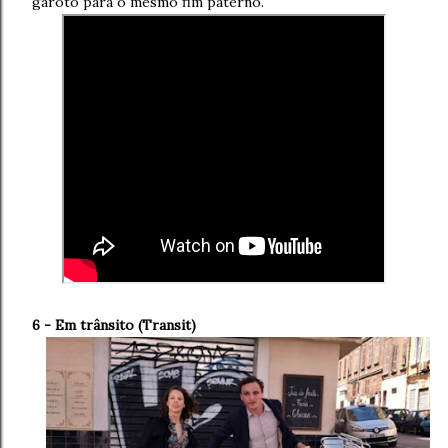
garoto para o mesmo fim paterno.
6 - Em trânsito (Transit)