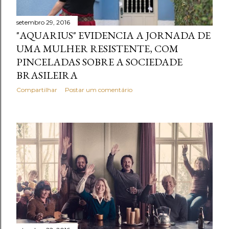
n
setembro 29, 2016
s
"AQUARIUS" EVIDENCIA A JORNADA DE
UMA MULHER RESISTENTE, COM
PINCELADAS SOBRE A SOCIEDADE
BRASILEIRA
Compartilhar
Postar um comentário