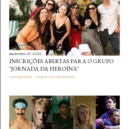
n
s
dezembro 27, 2020
INSCRIÇÕES ABERTAS PARA O GRUPO
"JORNADA DA HEROÍNA"
Compartilhar
Postar um comentário