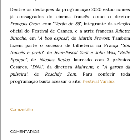
Dentre os destaques da programação 2020 estão nomes
já consagrados do cinema francês como o diretor
François Ozon,
com "
Verão de 85
", integrante da seleção
oficial do Festival de Cannes, e a atriz francesa
Juliette
Binoche
, em "
A boa esposa
", de
Martin Provost.
Também
fazem parte o sucesso de bilheteria na França "
Sou
francês e preto
", de
Jean-Pascal Zadi e John Wax
, "
Belle
Epoque"
, de
Nicolas Bedos,
laureado com 3 prêmios
Cesáres, "
DNA"
, da diretora
Maiwenn
, e "
A garota da
pulseira"
, de
Roschdy Zem.
Para conferir toda
programação basta acessar o site:
Festival Varilux
Compartilhar
COMENTÁRIOS