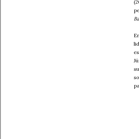
(
p
Ba
En
li
es
Jú
su
so
pa