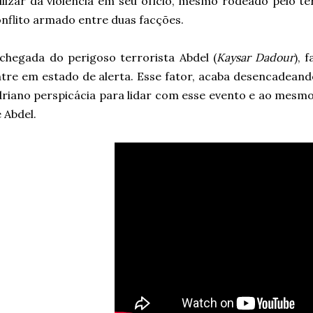
ilizar da violência em seu ofício, mesmo rodeado pelo t
nflito armado entre duas facções.
chegada do perigoso terrorista Abdel (
Kaysar Dadour
), 
tre em estado de alerta. Esse fator, acaba desencadeand
riano perspicácia para lidar com esse evento e ao mesm
 Abdel.