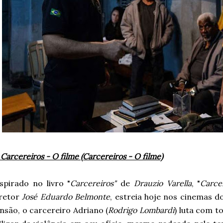
 Carcereiros - O filme (Carcereiros - O filme)
spirado no livro "
Carcereiros"
de
Drauzio Varella
, "
Carce
iretor
José Eduardo Belmonte
, estreia hoje nos cinemas d
nsão, o carcereiro Adriano (
Rodrigo Lombardi
) luta com t