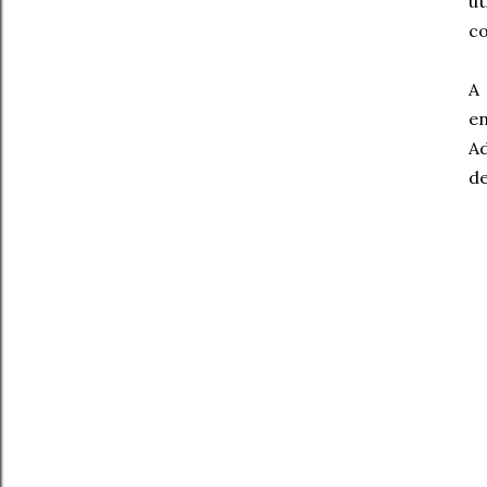
ut
co
A 
en
Ad
de