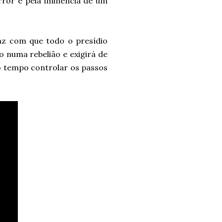
error e pela iminência de um
faz com que todo o presídio
o numa rebelião e exigirá de
o tempo controlar os passos