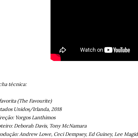
cha técnica:
favorita (The Favourite)
tados Unidos/Irlanda, 2018
reção:
Yorgos Lanthimos
teiro: Deborah Davis, Tony McNamara
odução: Andrew Lowe, Ceci Dempsey, Ed Guiney, Lee Magid