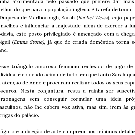
ainha atormentada pelo passado que prefere dar mais
elhos do que para a população inglesa. A tarefa de tomar
Duquesa de Marlborough, Sarah (
Rachel Weisz
), cujo pap
nselhos e influenciar a majestade, além de exercer a 
davia, este posto privilegiado é ameaçado com a chega
igail (
Emma Stone)
, já que de criada doméstica torna
nne.
esse triângulo amoroso feminino recheado de jogo de 
dividual é colocado acima de tudo, em que tanto Sarah qu
 atenção de Anne e procuram realizar todos os seus capri
scuros. Nesta conjuntura, resta a rainha ser suscetív
ersonagens sem conseguir formular uma ideia próp
sculinos, não lhe cabem voz ativa, mas sim, irem às g
trigas do palácio.
figuro e a direção de arte cumprem nos mínimos detalh