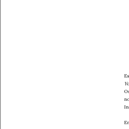
E
Yo
Os
n
In
E