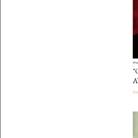
ma
"
A
Co