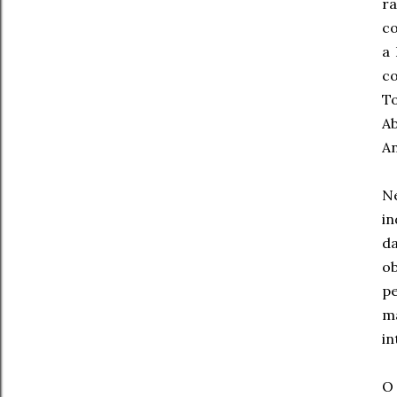
r
co
a 
co
To
Ab
A
N
in
da
ob
p
ma
in
O 