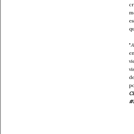
cr
mo
e
qu
"
A
em
vi
vi
de
po
Ci
#F