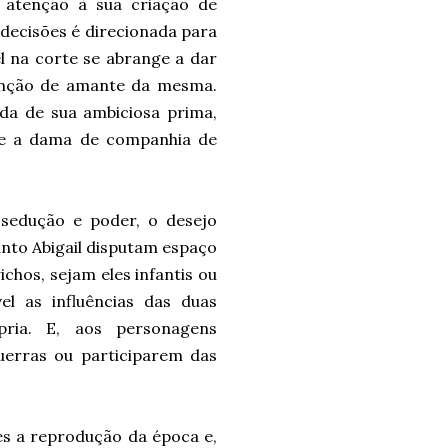
 atenção à sua criação de
 decisões é direcionada para
el na corte se abrange a dar
função de amante da mesma.
da de sua ambiciosa prima,
-se a dama de companhia de
sedução e poder, o desejo
anto Abigail disputam espaço
chos, sejam eles infantis ou
el as influências das duas
ria. E, aos personagens
uerras ou participarem das
es a reprodução da época e,