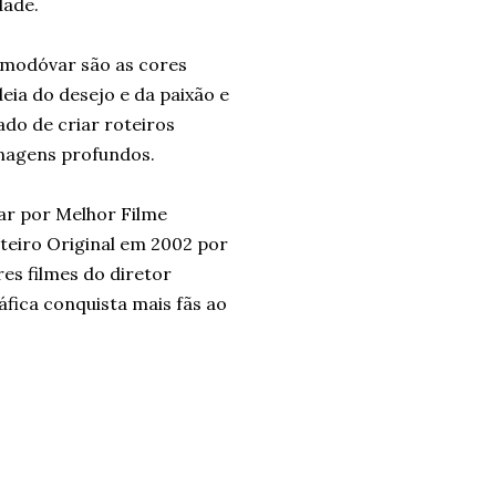
dade.
lmodóvar são as cores
deia do desejo e da paixão e
ado de criar roteiros
onagens profundos.
ar por Melhor Filme
teiro Original em 2002 por
res filmes do diretor
fica conquista mais fãs ao