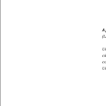
A 
(L
Um
ci
co
Um