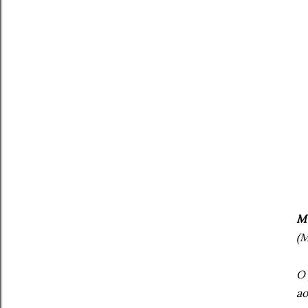
Mu
(M
O 
ao