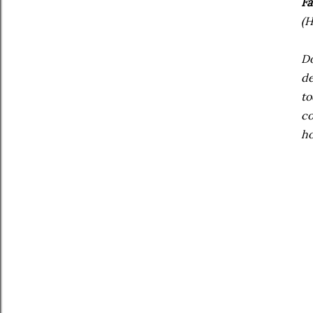
Fa
(H
Do
de
to
co
ho