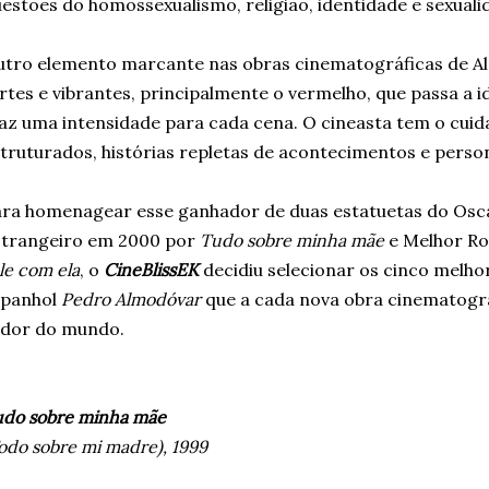
estões do homossexualismo, religião, identidade e sexuali
tro elemento marcante nas obras cinematográficas de A
rtes e vibrantes, principalmente o vermelho, que passa a i
az uma intensidade para cada cena. O cineasta tem o cuid
truturados, histórias repletas de acontecimentos e pers
ra homenagear esse ganhador de duas estatuetas do Osc
strangeiro em 2000 por
Tudo sobre minha mãe
e Melhor Ro
le com ela
, o
CineBlissEK
decidiu selecionar os cinco melho
spanhol
Pedro Almodóvar
que a cada nova obra cinematográ
edor do mundo.
do sobre minha mãe
odo sobre mi madre), 1999