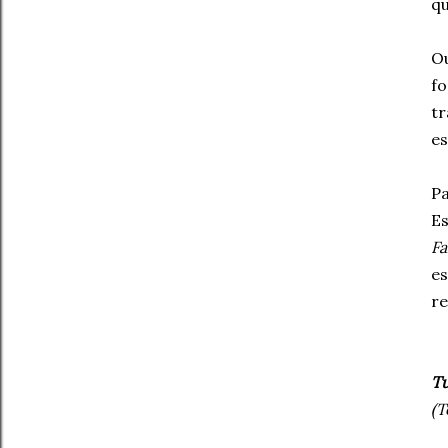
qu
Ou
fo
tr
es
Pa
E
Fa
e
r
Tu
(T