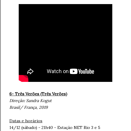
6- Três Verões (Três Verões
)
Direção:
Sandra Kogut
Brasil/ França, 2019
Datas e horários
14/12 (sábado) - 21h40 - Estação NET Rio 3 e 5