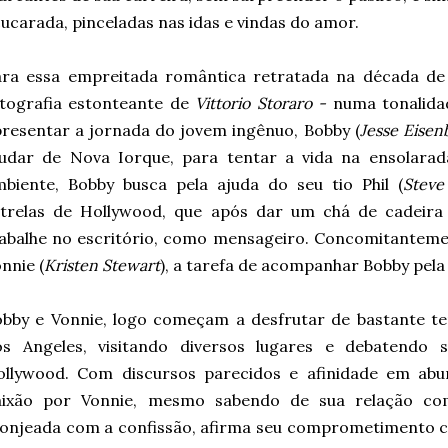
ucarada, pinceladas nas idas e vindas do amor.
ara essa empreitada romântica retratada na década de 
tografia estonteante de
Vittorio Storaro -
numa tonalida
resentar a jornada do jovem ingênuo, Bobby (
Jesse Eisen
udar de Nova Iorque, para tentar a vida na ensolarad
biente, Bobby busca pela ajuda do seu tio Phil (
Steve
strelas de Hollywood, que após dar um chá de cadeira
abalhe no escritório, como mensageiro. Concomitanteme
nnie (
Kristen Stewart
), a tarefa de acompanhar Bobby pela
obby e Vonnie, logo começam a desfrutar de bastante t
os Angeles, visitando diversos lugares e debatendo 
ollywood. Com discursos parecidos e afinidade em abu
aixão por Vonnie, mesmo sabendo de sua relação c
sonjeada com a confissão, afirma seu comprometimento 