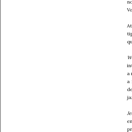
no
Vo
At
ti
qu
W
in
a 
a 
de
ja
Je
e
pr