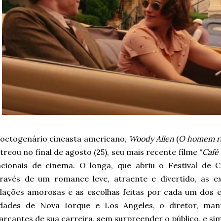
octogenário cineasta americano,
Woody Allen
(
O homem ra
treou no final de agosto (25), seu mais recente filme "
Café 
acionais de cinema. O longa, que abriu o Festival de 
través de um romance leve, atraente e divertido, as e
lações amorosas e as escolhas feitas por cada um dos en
idades de Nova Iorque e Los Angeles, o diretor, mant
rcantes de sua carreira, sem surpreender o público, e si