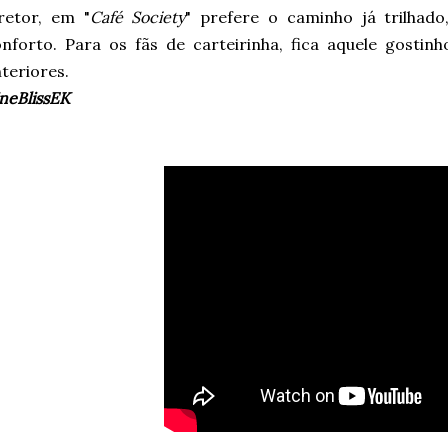
retor, em "
Café Society
" prefere o caminho já trilhad
nforto. Para os fãs de carteirinha, fica aquele gosti
teriores.
neBlissEK