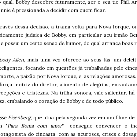
 qual, Bobby descobre futuramente, ser o seu tio Phil. 
nnie é pressionada a decidir com quem ficar.
ravés dessa decisão, a trama volta para Nova Iorque, o
picamente judaica de Bobby, em particular seu irmão Be
e possui um certo senso de humor, do qual arranca boas 
oody Allen
, mais uma vez oferece ao seus fãs, um deleit
teligentes, focando em questões já trabalhadas pelo cinea
morte, a paixão por Nova Iorque, e, as relações amorosas.
força motriz do diretor, alimento de alegrias, encanta
cepções e tristezas. Na trilha sonora, vale salientar, h
zz, embalando o coração de Bobby e de todo público.
sse Eisenberg,
que atua pela segunda vez em um filme de
m "
Para Roma com amor
"- consegue convencer o inc
otagonista do cineasta, com as neuroses, crises e dosag