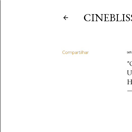
CINEBLIS
Compartilhar
se
"
U
H