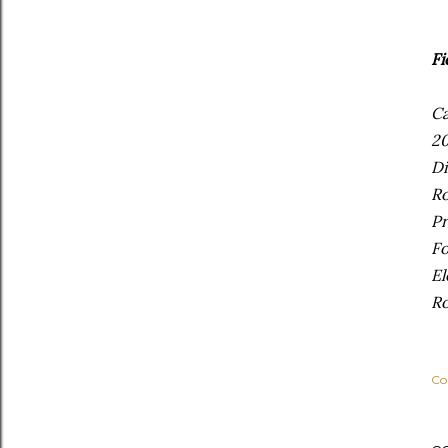
Fi
Ca
20
Di
Ro
Pr
Fo
El
Ro
Co