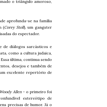
Armado o triângulo amoroso,
nde aprofunda-se na família
n (
Corey Stoll
), um gangster
risadas do espectador.
e de diálogos sarcásticos e
sta, como a cultura judaica,
 Essa última, continua sendo
mentos, desejos e também de
á um excelente repertório de
Woody Allen
- o primeiro foi
onfundível estereótipo de
ens precisas de humor. Já o