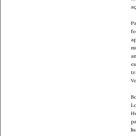
aç
P
fo
ap
m
am
e
tr
Vo
B
L
H
p
li