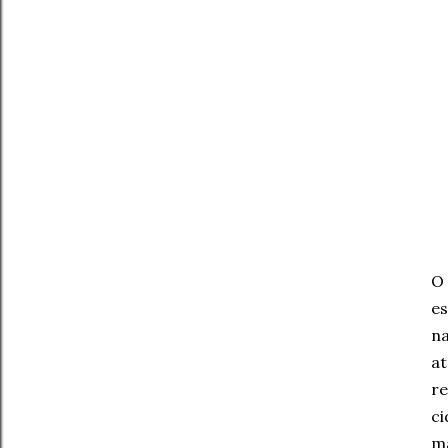
O 
es
n
a
re
c
ma