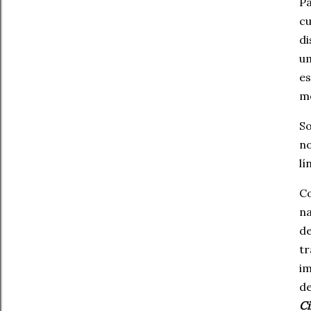
Pa
cu
di
u
e
mo
So
no
lí
C
n
de
t
im
de
Ci