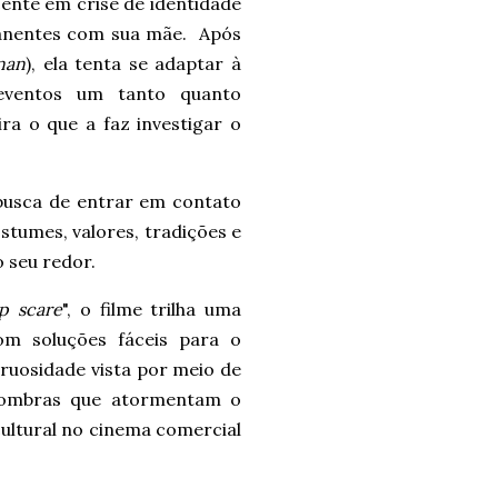
cente em crise de identidade
manentes com sua mãe. Após
nan
), ela tenta se adaptar à
 eventos um tanto quanto
a o que a faz investigar o
busca de entrar em contato
tumes, valores, tradições e
o seu redor.
p scare
", o filme trilha uma
om soluções fáceis para o
truosidade vista por meio de
s sombras que atormentam o
cultural no cinema comercial