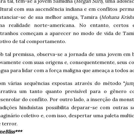
ra tal, tem-se a jovem Samidha (
Megan Suri
), uma adoles
ltural com sua ascendência indiana e em conflitos per
stanciar-se de sua melhor amiga, Tamira (
Mohana Krish
ma realidade norte-americana. No entanto, certos
stranhos começam a aparecer no modo de vida de Tamir
tivo de tal comportamento.
b tal premissa, observa-se a jornada de uma jovem em 
vamente com suas origens e, consequentemente, seus cos
ngua para lidar com a força maligna que ameaça a todos a
om várias sequências expostas através do método "
jum
arrativa um tanto quanto previsível para o gênero c
senrolar do conflito. Por outro lado, a inserção da mons
radições hinduístas possibilita deparar-se com outra
aginário coletivo e, com isso, despertar uma paleta multi
 terror.
neBliss***