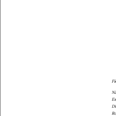
Fi
Nã
Es
Di
Ro