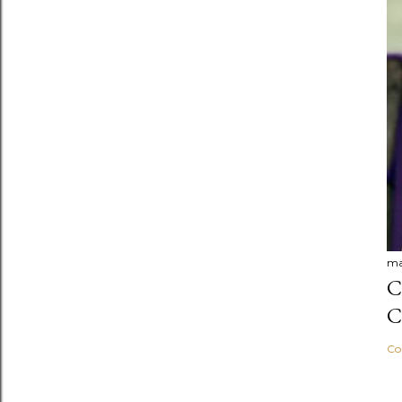
ma
C
C
Co