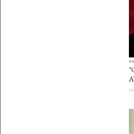
ma
"
A
Co