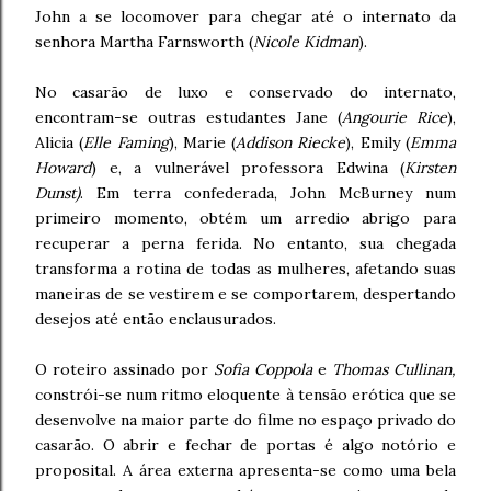
John a se locomover para chegar até o internato da
senhora Martha Farnsworth (
Nicole Kidman
).
No casarão de luxo e conservado do internato,
encontram-se outras estudantes Jane (
Angourie Rice
),
Alicia (
Elle Faming
), Marie (
Addison Riecke
), Emily (
Emma
Howard
) e, a vulnerável professora Edwina (
Kirsten
Dunst)
. Em terra confederada, John McBurney num
primeiro momento, obtém um arredio abrigo para
recuperar a perna ferida. No entanto, sua chegada
transforma a rotina de todas as mulheres, afetando suas
maneiras de se vestirem e se comportarem, despertando
desejos até então enclausurados.
O roteiro assinado por
Sofia Coppola
e
Thomas Cullinan,
constrói-se num ritmo eloquente à tensão erótica que se
desenvolve na maior parte do filme no espaço privado do
casarão. O abrir e fechar de portas é algo notório e
proposital. A área externa apresenta-se como uma bela