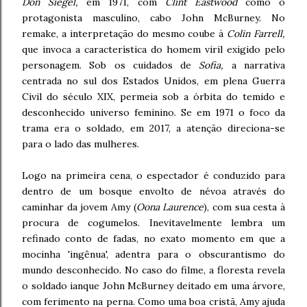
Don Siegel,
em 1971, com
Clint Eastwood
como o
protagonista masculino, cabo John McBurney. No
remake, a interpretação do mesmo coube à
Colin Farrell,
que invoca a característica do homem viril exigido pelo
personagem. Sob os cuidados de
Sofia,
a narrativa
centrada no sul dos Estados Unidos, em plena Guerra
Civil do século XIX, permeia sob a órbita do temido e
desconhecido universo feminino. Se em 1971 o foco da
trama era o soldado, em 2017, a atenção direciona-se
para o lado das mulheres.
Logo na primeira cena, o espectador é conduzido para
dentro de um bosque envolto de névoa através do
caminhar da jovem Amy (
Oona Laurence
), com sua cesta à
procura de cogumelos. Inevitavelmente lembra um
refinado conto de fadas, no exato momento em que a
mocinha 'ingênua', adentra para o obscurantismo do
mundo desconhecido. No caso do filme, a floresta revela
o soldado ianque John McBurney deitado em uma árvore,
com ferimento na perna. Como uma boa cristã, Amy ajuda